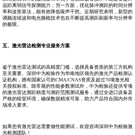
远距离弱信号探测能力；另一方面，优化脉冲测距的时间分辨
率和波形算法，能有效降低噪声干扰。近期研究表明，新型的
调频连续波和电光频梳技术也在不断提高测距刷新率与分辨率
的极限。
五、激光雷达检测专业服务方案
鉴于激光雷达测试的高精度门槛，选择具备资质的第三方机构
至关重要。深圳中为检验作为华南地区领先的激光产品检测认
证机构，拥有国家认可的CMA/CNAS资质及超过70项激光相
关授权标准。除常规的性能参数测试外，中为检验还提供专项
的激光雷达测距精度与测距范围测试服务，通过全进口设备及
严格的暗室环境，确保数据精准可靠，助力产品符合国内外市
场准入要求。
如果您有激光雷达需要做性能测试，欢迎咨询深圳中为检验激
光检测团队！