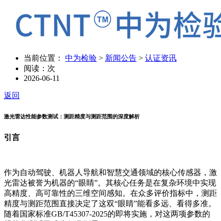
当前位置：
中为检验
>
新闻公告
>
认证资讯
阅读：
次
2026-06-11
返回
激光雷达性能参数测试：测距精度与测距范围的深度解析
引言
作为自动驾驶、机器人导航和智慧交通领域的核心传感器，激
光雷达被誉为机器的“眼睛”。其核心任务是在复杂环境中实现
高精度、高可靠性的三维空间感知。在众多评价指标中，测距
精度与测距范围直接决定了这双“眼睛”能看多远、看得多准。
随着国家标准GB/T45307-2025的即将实施，对这两项参数的