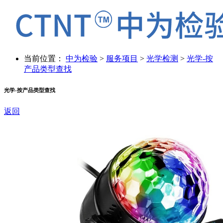
当前位置：
中为检验
>
服务项目
>
光学检测
>
光学-按
产品类型查找
光学-按产品类型查找
返回