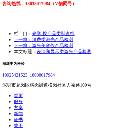
咨询热线：18038017984（V信同号）
栏 目：
光学-按产品类型查找
上一篇：消费类激光产品检测
下一篇：激光美容仪产品检测
本文标题：
表演和显示类激光产品检测
深圳中为检验
19925421523
18038017984
深圳市龙岗区横岗街道横岗社区力嘉路109号
首页
服务
方案
新闻
证书
关于