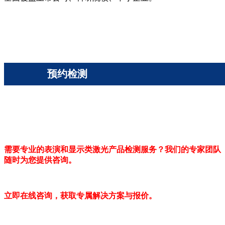
预约检测
需要专业的表演和显示类激光产品检测服务？我们的专家团队
随时为您提供咨询。
立即在线咨询，获取专属解决方案与报价。