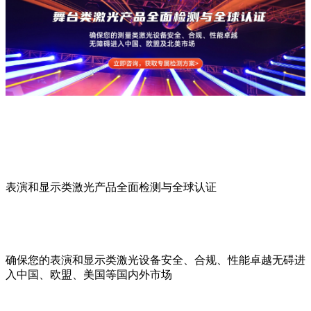
表演和显示类激光产品全面检测与全球认证
确保您的表演和显示类激光设备安全、合规、性能卓越无碍进
入中国、欧盟、美国等国内外市场