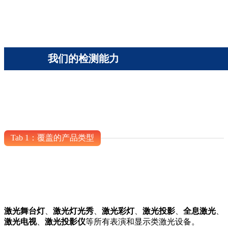
我们的检测能力
Tab 1：覆盖的产品类型
激光舞台灯
、
激光灯光秀
、
激光彩灯
、
激光投影
、
全息激光
、
激光电视
、
激光投影仪
等所有表演和显示类激光设备。