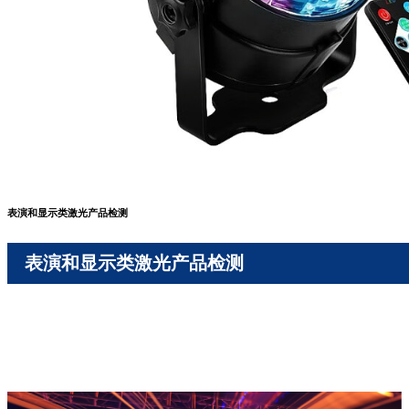
表演和显示类激光产品检测
表演和显示类激光产品检测