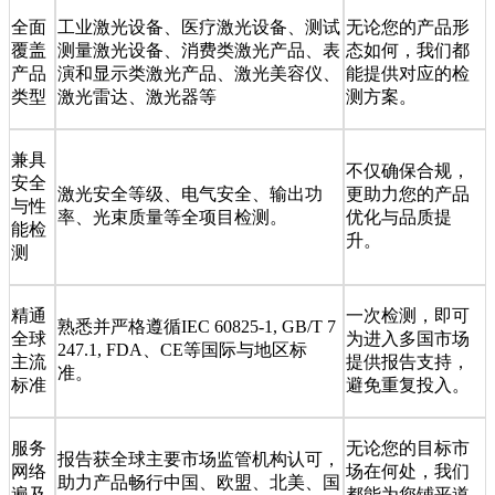
全面
工业激光设备、医疗激光设备、测试
无论您的产品形
覆盖
测量激光设备、消费类激光产品、表
态如何，我们都
产品
演和显示类激光产品、激光美容仪、
能提供对应的检
类型
激光雷达、激光器等
测方案。
兼具
不仅确保合规，
安全
激光安全等级、电气安全、输出功
更助力您的产品
与性
率、光束质量等全项目检测。
优化与品质提
能检
升。
测
精通
一次检测，即可
熟悉并严格遵循IEC 60825-1, GB/T 7
全球
为进入多国市场
247.1, FDA、CE等国际与地区标
主流
提供报告支持，
准。
标准
避免重复投入。
服务
无论您的目标市
报告获全球主要市场监管机构认可，
网络
场在何处，我们
助力产品畅行中国、欧盟、北美、国
遍及
都能为您铺平道