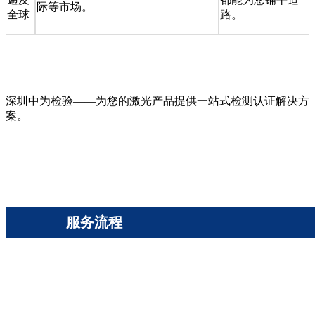
际等市场。
全球
路。
深圳中为检验——为您的激光产品提供一站式检测认证解决方
案。
服务流程