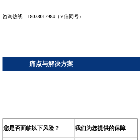
咨询热线：18038017984（V信同号）
痛点与解决方案
您是否面临以下风险？
我们为您提供的保障