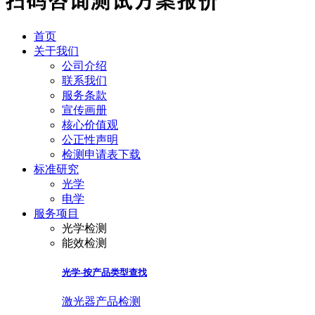
首页
关于我们
公司介绍
联系我们
服务条款
宣传画册
核心价值观
公正性声明
检测申请表下载
标准研究
光学
电学
服务项目
光学检测
能效检测
光学-按产品类型查找
激光器产品检测