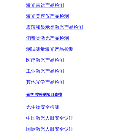
激光雷达产品检测
激光美容仪产品检测
表演和显示类激光产品检测
消费类激光产品检测
测试测量激光产品检测
医疗激光产品检测
工业激光产品检测
其他光学产品检测
光学-按检测项目查找
光生物安全检测
中国激光人眼安全认证
国际激光人眼安全认证