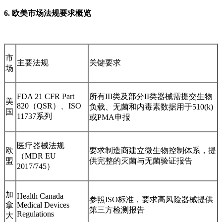
6. 欧美市场法规要求概览
市
主要法规
关键要求
场
FDA 21 CFR Part
所有III类及部分II类器械需提交生物
美
820（QSR）、ISO
负载、无菌和内毒素数据用于510(k)
国
11737系列
或PMA申报
医疗器械法规
欧
要求制造商建立微生物控制体系，提
（MDR EU
盟
供完整的灭菌与无菌验证报告
2017/745）
加
Health Canada
参照ISO标准，要求高风险器械提供
拿
Medical Devices
第三方检测报告
Regulations
大