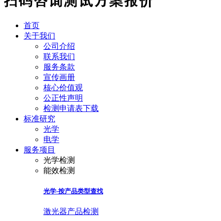
首页
关于我们
公司介绍
联系我们
服务条款
宣传画册
核心价值观
公正性声明
检测申请表下载
标准研究
光学
电学
服务项目
光学检测
能效检测
光学-按产品类型查找
激光器产品检测