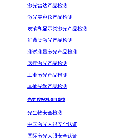
激光雷达产品检测
激光美容仪产品检测
表演和显示类激光产品检测
消费类激光产品检测
测试测量激光产品检测
医疗激光产品检测
工业激光产品检测
其他光学产品检测
光学-按检测项目查找
光生物安全检测
中国激光人眼安全认证
国际激光人眼安全认证