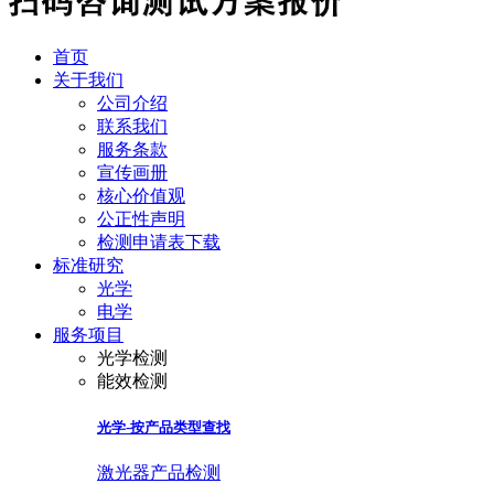
首页
关于我们
公司介绍
联系我们
服务条款
宣传画册
核心价值观
公正性声明
检测申请表下载
标准研究
光学
电学
服务项目
光学检测
能效检测
光学-按产品类型查找
激光器产品检测