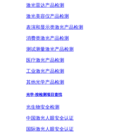
激光雷达产品检测
激光美容仪产品检测
表演和显示类激光产品检测
消费类激光产品检测
测试测量激光产品检测
医疗激光产品检测
工业激光产品检测
其他光学产品检测
光学-按检测项目查找
光生物安全检测
中国激光人眼安全认证
国际激光人眼安全认证