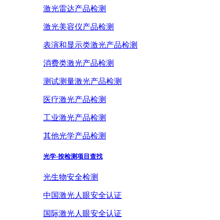
激光雷达产品检测
激光美容仪产品检测
表演和显示类激光产品检测
消费类激光产品检测
测试测量激光产品检测
医疗激光产品检测
工业激光产品检测
其他光学产品检测
光学-按检测项目查找
光生物安全检测
中国激光人眼安全认证
国际激光人眼安全认证