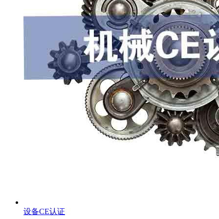
设备CE认证