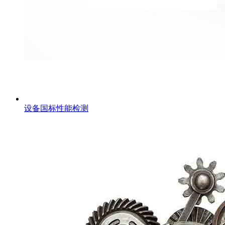
设备国标性能检测