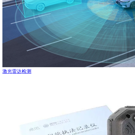
激光雷达检测