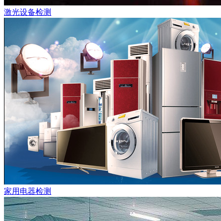
激光设备检测
家用电器检测