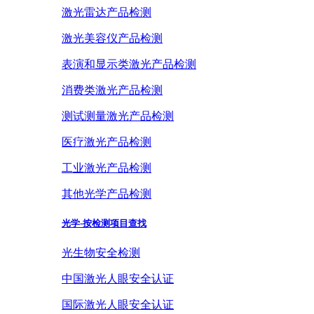
激光雷达产品检测
激光美容仪产品检测
表演和显示类激光产品检测
消费类激光产品检测
测试测量激光产品检测
医疗激光产品检测
工业激光产品检测
其他光学产品检测
光学-按检测项目查找
光生物安全检测
中国激光人眼安全认证
国际激光人眼安全认证