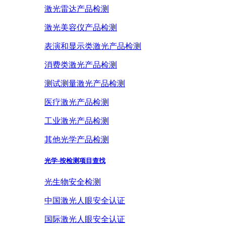
激光雷达产品检测
激光美容仪产品检测
表演和显示类激光产品检测
消费类激光产品检测
测试测量激光产品检测
医疗激光产品检测
工业激光产品检测
其他光学产品检测
光学-按检测项目查找
光生物安全检测
中国激光人眼安全认证
国际激光人眼安全认证