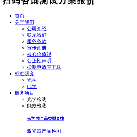
首页
关于我们
公司介绍
联系我们
服务条款
宣传画册
核心价值观
公正性声明
检测申请表下载
标准研究
光学
电学
服务项目
光学检测
能效检测
光学-按产品类型查找
激光器产品检测