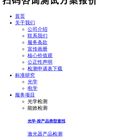
首页
关于我们
公司介绍
联系我们
服务条款
宣传画册
核心价值观
公正性声明
检测申请表下载
标准研究
光学
电学
服务项目
光学检测
能效检测
光学-按产品类型查找
激光器产品检测