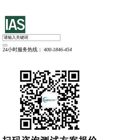
24小时服务热线：
400-1846-454