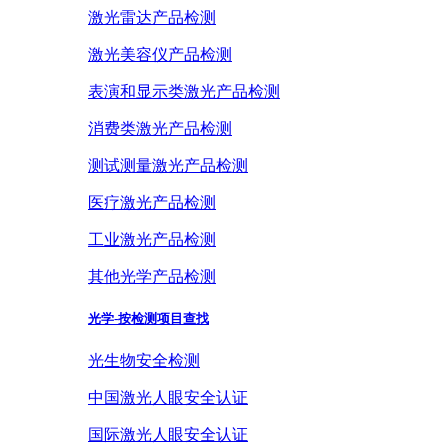
激光雷达产品检测
激光美容仪产品检测
表演和显示类激光产品检测
消费类激光产品检测
测试测量激光产品检测
医疗激光产品检测
工业激光产品检测
其他光学产品检测
光学-按检测项目查找
光生物安全检测
中国激光人眼安全认证
国际激光人眼安全认证