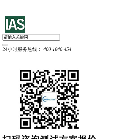
24小时服务热线：
400-1846-454