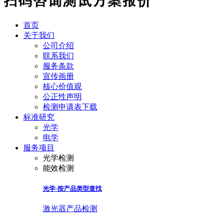
首页
关于我们
公司介绍
联系我们
服务条款
宣传画册
核心价值观
公正性声明
检测申请表下载
标准研究
光学
电学
服务项目
光学检测
能效检测
光学-按产品类型查找
激光器产品检测