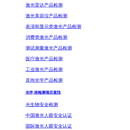
激光雷达产品检测
激光美容仪产品检测
表演和显示类激光产品检测
消费类激光产品检测
测试测量激光产品检测
医疗激光产品检测
工业激光产品检测
其他光学产品检测
光学-按检测项目查找
光生物安全检测
中国激光人眼安全认证
国际激光人眼安全认证