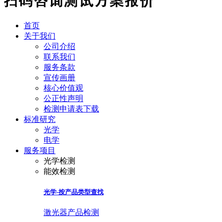
首页
关于我们
公司介绍
联系我们
服务条款
宣传画册
核心价值观
公正性声明
检测申请表下载
标准研究
光学
电学
服务项目
光学检测
能效检测
光学-按产品类型查找
激光器产品检测