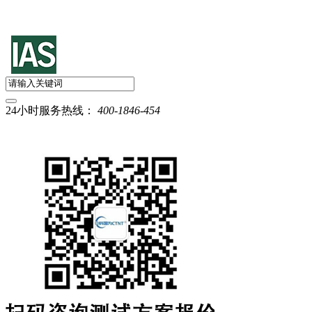
24小时服务热线：
400-1846-454