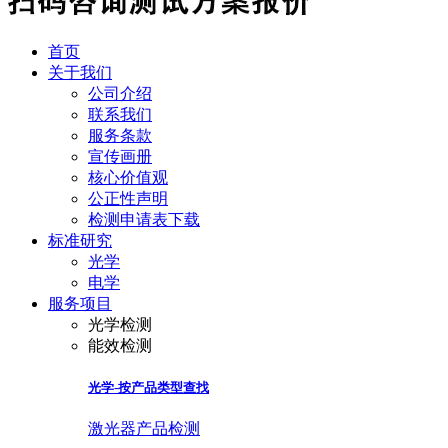
首页
关于我们
公司介绍
联系我们
服务条款
宣传画册
核心价值观
公正性声明
检测申请表下载
标准研究
光学
电学
服务项目
光学检测
能效检测
光学-按产品类型查找
激光器产品检测