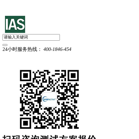
24小时服务热线：
400-1846-454