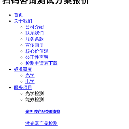
首页
关于我们
公司介绍
联系我们
服务条款
宣传画册
核心价值观
公正性声明
检测申请表下载
标准研究
光学
电学
服务项目
光学检测
能效检测
光学-按产品类型查找
激光器产品检测