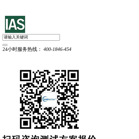
24小时服务热线：
400-1846-454