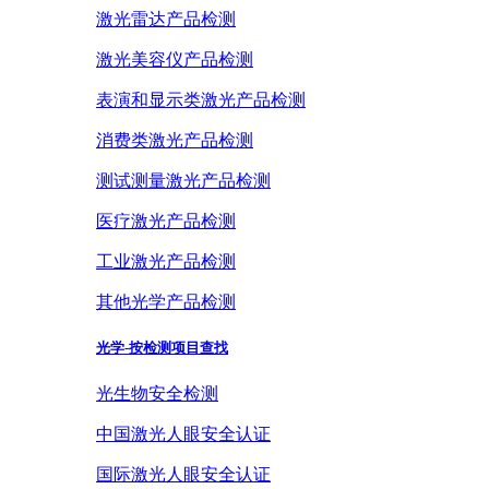
激光雷达产品检测
激光美容仪产品检测
表演和显示类激光产品检测
消费类激光产品检测
测试测量激光产品检测
医疗激光产品检测
工业激光产品检测
其他光学产品检测
光学-按检测项目查找
光生物安全检测
中国激光人眼安全认证
国际激光人眼安全认证