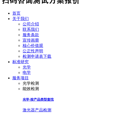
首页
关于我们
公司介绍
联系我们
服务条款
宣传画册
核心价值观
公正性声明
检测申请表下载
标准研究
光学
电学
服务项目
光学检测
能效检测
光学-按产品类型查找
激光器产品检测