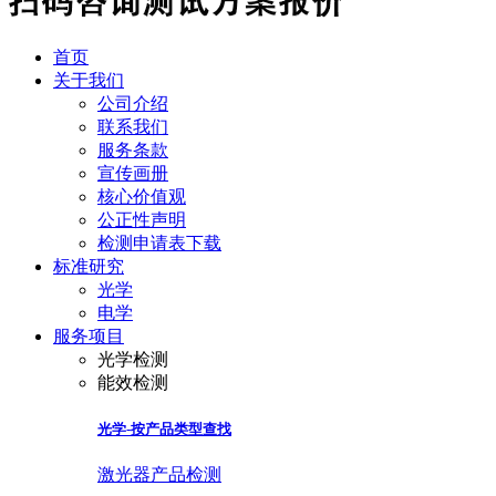
首页
关于我们
公司介绍
联系我们
服务条款
宣传画册
核心价值观
公正性声明
检测申请表下载
标准研究
光学
电学
服务项目
光学检测
能效检测
光学-按产品类型查找
激光器产品检测