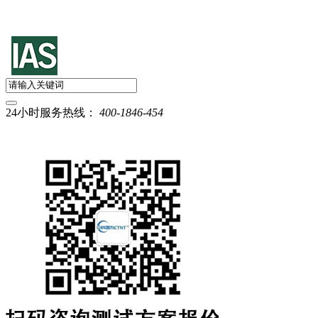
24小时服务热线：
400-1846-454