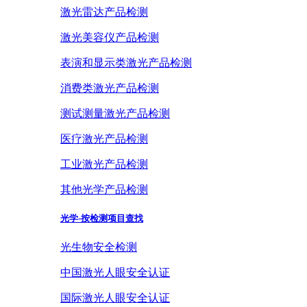
激光雷达产品检测
激光美容仪产品检测
表演和显示类激光产品检测
消费类激光产品检测
测试测量激光产品检测
医疗激光产品检测
工业激光产品检测
其他光学产品检测
光学-按检测项目查找
光生物安全检测
中国激光人眼安全认证
国际激光人眼安全认证