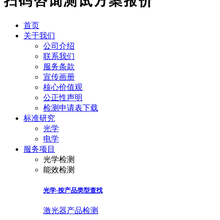
首页
关于我们
公司介绍
联系我们
服务条款
宣传画册
核心价值观
公正性声明
检测申请表下载
标准研究
光学
电学
服务项目
光学检测
能效检测
光学-按产品类型查找
激光器产品检测