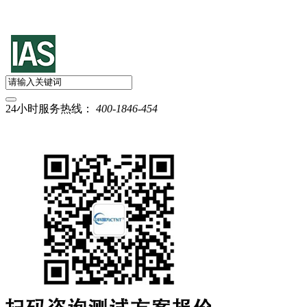
24小时服务热线：
400-1846-454