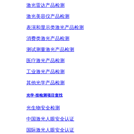
激光雷达产品检测
激光美容仪产品检测
表演和显示类激光产品检测
消费类激光产品检测
测试测量激光产品检测
医疗激光产品检测
工业激光产品检测
其他光学产品检测
光学-按检测项目查找
光生物安全检测
中国激光人眼安全认证
国际激光人眼安全认证