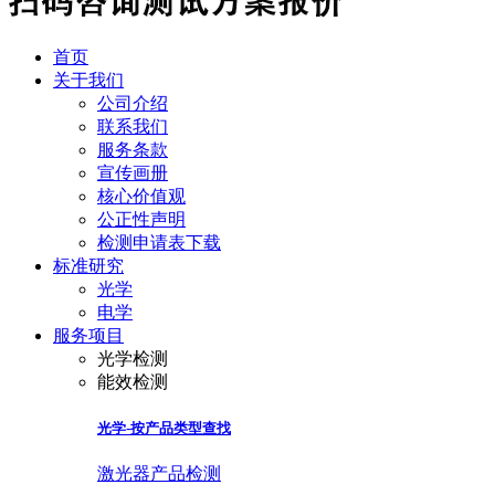
首页
关于我们
公司介绍
联系我们
服务条款
宣传画册
核心价值观
公正性声明
检测申请表下载
标准研究
光学
电学
服务项目
光学检测
能效检测
光学-按产品类型查找
激光器产品检测