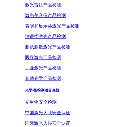
激光雷达产品检测
激光美容仪产品检测
表演和显示类激光产品检测
消费类激光产品检测
测试测量激光产品检测
医疗激光产品检测
工业激光产品检测
其他光学产品检测
光学-按检测项目查找
光生物安全检测
中国激光人眼安全认证
国际激光人眼安全认证