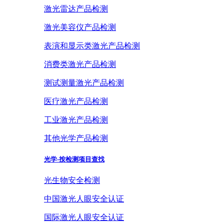
激光雷达产品检测
激光美容仪产品检测
表演和显示类激光产品检测
消费类激光产品检测
测试测量激光产品检测
医疗激光产品检测
工业激光产品检测
其他光学产品检测
光学-按检测项目查找
光生物安全检测
中国激光人眼安全认证
国际激光人眼安全认证