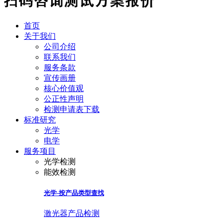
首页
关于我们
公司介绍
联系我们
服务条款
宣传画册
核心价值观
公正性声明
检测申请表下载
标准研究
光学
电学
服务项目
光学检测
能效检测
光学-按产品类型查找
激光器产品检测