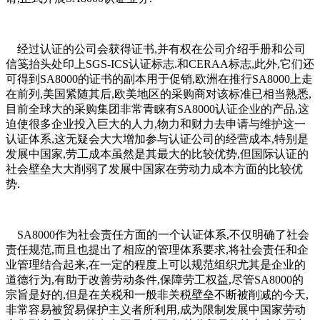
经过认证的公司会获得证书,并有权在公司介绍手册和公司
信笺抬头处印上SGS-ICS认证标志.和CERAA标志,此外,它们还
可得到SA8000的证书的副本用于促销,欧洲在推行SA8000上走
在前列,美国紧随其后,欧美地区的采购商对该标准已相当熟悉,
目前全球大的采购集团非常青睐有SA8000认证企业的产品,这
迫使很多企业投入巨大的人力,物力和财力去申请与维护这一
认证体系,这无疑会大大增加参与认证公司的经营成本,特别是
发展中国家,劳工成本虽然是其最大的比较优势,但国际认证的
社会壁垒大大削弱了发展中国家在劳动力成本方面的比较优
势.
SA8000作为社会责任方面的一个认证体系,不仅明确了社会
责任规范,而且也提出了相应的管理体系要求,将社会责任和企
业管理结合起来,在一定的程度上可以规范组织尤其是企业的
道德行为,有助于改善劳动条件,保障劳工权益,尽管SA8000的
宗旨是好的,但是在关税和一般非关税壁垒不断被削减的今天,
非常容易被贸易保护主义者所利用,成为限制发展中国家劳动