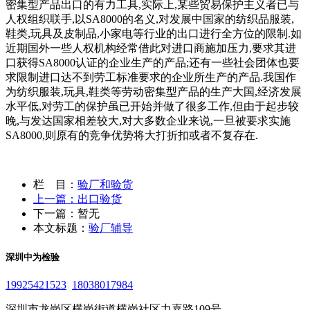
密集型产品出口的有力工具,实际上,某些贸易保护主义者已与
人权组织联手,以SA8000的名义,对发展中国家的纺织品服装,
鞋类,玩具及皮制品,小家电等行业的出口进行全方位的限制.如
近期国外一些人权机构经常借此对进口商施加压力,要求其进
口获得SA8000认证的企业生产的产品;还有一些社会团体也要
求限制进口达不到劳工标准要求的企业所生产的产品.我国作
为纺织服装,玩具,鞋类等劳动密集型产品的生产大国,经济发展
水平低,对劳工的保护虽已开始并做了很多工作,但由于起步较
晚,与发达国家相差较大,对大多数企业来说,一旦被要求实施
SA8000,则原有的竞争优势将大打折扣或者不复存在.
栏 目：
验厂和验货
上一篇：出口验货
下一篇：暂无
本文标题：
验厂辅导
深圳中为检验
19925421523
18038017984
深圳市龙岗区横岗街道横岗社区力嘉路109号