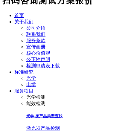
首页
关于我们
公司介绍
联系我们
服务条款
宣传画册
核心价值观
公正性声明
检测申请表下载
标准研究
光学
电学
服务项目
光学检测
能效检测
光学-按产品类型查找
激光器产品检测