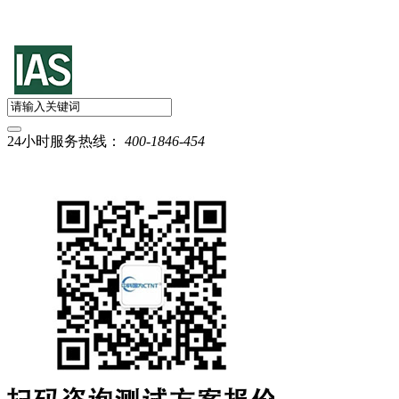
24小时服务热线：
400-1846-454