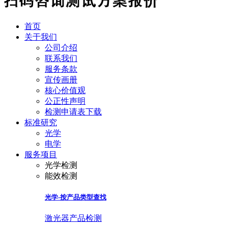
首页
关于我们
公司介绍
联系我们
服务条款
宣传画册
核心价值观
公正性声明
检测申请表下载
标准研究
光学
电学
服务项目
光学检测
能效检测
光学-按产品类型查找
激光器产品检测