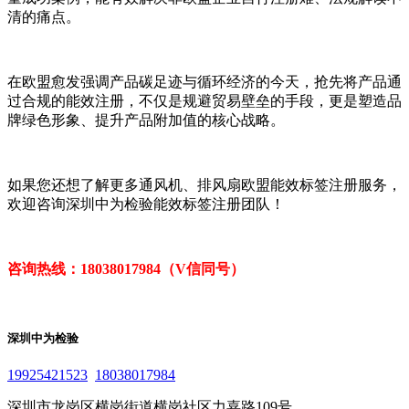
清的痛点。
在欧盟愈发强调产品碳足迹与循环经济的今天，抢先将产品通
过合规的能效注册，不仅是规避贸易壁垒的手段，更是塑造品
牌绿色形象、提升产品附加值的核心战略。
如果您还想了解更多通风机、排风扇欧盟能效标签注册服务，
欢迎咨询深圳中为检验能效标签注册团队！
咨询热线：18038017984（V信同号）
深圳中为检验
19925421523
18038017984
深圳市龙岗区横岗街道横岗社区力嘉路109号