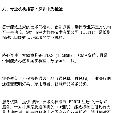
六、专业机构推荐：深圳中为检验
鉴于能效法规的技术门槛高、更新频繁，选择专业第三方机构
可事半功倍。深圳市中为检验技术有限公司（CTNT） 是长期
深耕出口能效认证领域的专业机构。
核心资质：实验室具备CNAS（L15898）、CMA资质，且是
中国能效标签备案实验室，数据国际互认。
业务覆盖：不仅擅长通风产品（通风机、排风扇），业务版图
还覆盖照明灯具、家用电器、智能产品等多品类。
服务优势：提供“测试+技术文档编制+EPREL注册”的一站式
服务。针对排风扇及通风机的ERP测试、能效标签注册具有大
量成功案例，能有效解决非欧盟企业自行注册难、法规解读不