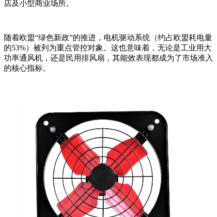
店及小型商业场所。
随着欧盟“绿色新政”的推进，电机驱动系统（约占欧盟耗电量
的53%）被列为重点管控对象。这也意味着，无论是工业用大
功率通风机，还是民用排风扇，其能效表现都成为了市场准入
的核心指标。