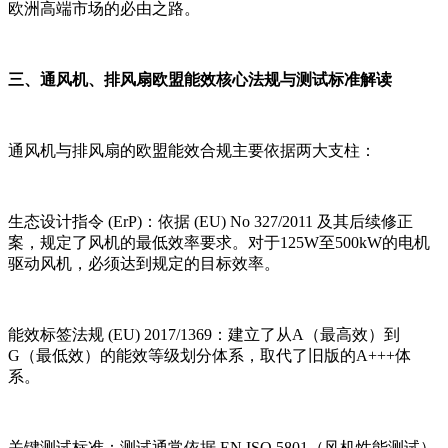
欧洲高端市场的必由之路。
三、通风机、排风扇欧盟能效核心法规与测试标准解读
通风机与排风扇的欧盟能效合规主要依据两大支柱：
生态设计指令 (ErP)：依据 (EU) No 327/2011 及其后续修正
案，规定了风机的最低效率要求。对于125W至500kW的电机
驱动风机，必须达到规定的目标效率。
能效标签法规 (EU) 2017/1369：建立了从A（最高效）到
G（最低效）的能效等级划分体系，取代了旧版的A+++体
系。
关键测试标准：测试通常依据 EN ISO 5801（风机性能测试）