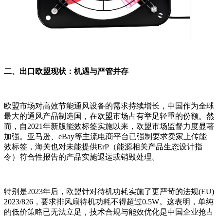
二、出口欧盟现状：机遇与严管并存
欧盟市场对高效节能通风设备的需求持续增长，中国作为全球
最大的通风产品制造国，在欧盟市场占有举足轻重的份额。然
而，自2021年新版能效标签实施以来，欧盟市场监督力度显著
加强。亚马逊、eBay等主流电商平台已强制要求卖家上传能
效标签，海关也对未能提供ErP（能源相关产品生态设计指
令）符合性报告的产品实施退运或销毁处理。
特别是2023年后，欧盟针对待机功耗实施了更严苛的法规(EU)
2023/826，要求排风扇待机功耗不得超过0.5W。这表明，单纯
的低价策略已无法立足，技术合规与能效优化是中国企业抢占