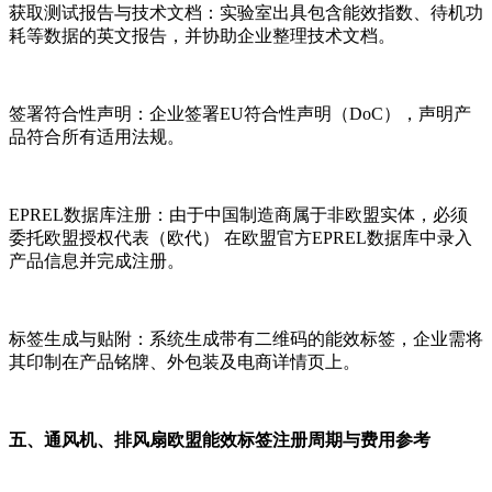
获取测试报告与技术文档：实验室出具包含能效指数、待机功
耗等数据的英文报告，并协助企业整理技术文档。
签署符合性声明：企业签署EU符合性声明（DoC），声明产
品符合所有适用法规。
EPREL数据库注册：由于中国制造商属于非欧盟实体，必须
委托欧盟授权代表（欧代） 在欧盟官方EPREL数据库中录入
产品信息并完成注册。
标签生成与贴附：系统生成带有二维码的能效标签，企业需将
其印制在产品铭牌、外包装及电商详情页上。
五、通风机、排风扇欧盟能效标签注册周期与费用参考