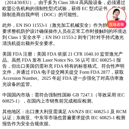
（2014/30/EU）。由于多为 Class 3B/4 高风险设备，必须通过
欧盟公告机构的强制性型式试验，获得 EC 型式证书，完全排
除制造商自我声明（DOC）的可能性。
此外，EN ISO 11553-1（激光加工机械安全）作为协调标准，
要求整机防护设计确保操作人员在正常工作时接触到的环境达
到 Class 1 安全水平；EN ISO 11553-2 则专门针对手持式激光
清洗机提出额外安全要求。
美国 FDA 注册：美国 FDA 依据 21 CFR 1040.10 监管激光产
品。虽然 FDA 发布 Laser Notice No. 56 认可 IEC 60825-1 报
告，但出口美国仍需补充 FDA 特有的标签格式、符合性声明
文件，并通过 FDA 电子提交网关提交 Form FDA 2877，获取
Accession Number。2025 年起 FDA 进一步强化了对高功率激
光设备的监管。
中国国内市场：需符合强制性国标 GB 7247.1（等效采用 IEC
60825-1），在国内上市销售前完成相应检测。
其他地区：出口澳大利亚需满足 AS/NZS IEC 60825-1 及 RCM
认证；东南亚、中东等市场也普遍要求提供 IEC 60825-1 检测
报告作为安全合规依据。