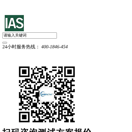
24小时服务热线：
400-1846-454