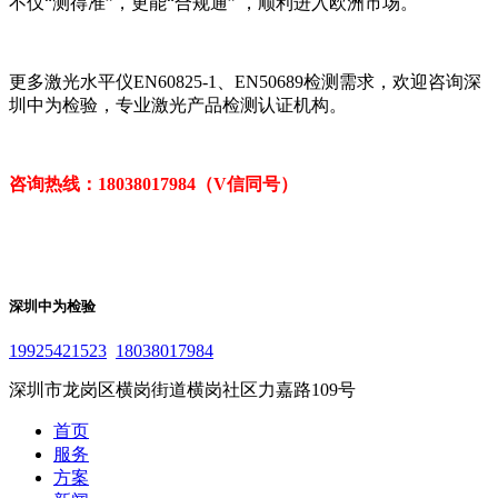
不仅“测得准”，更能“合规通” ，顺利进入欧洲市场。
更多激光水平仪EN60825-1、EN50689检测需求，欢迎咨询深
圳中为检验，专业激光产品检测认证机构。
咨询热线：18038017984（V信同号）
深圳中为检验
19925421523
18038017984
深圳市龙岗区横岗街道横岗社区力嘉路109号
首页
服务
方案