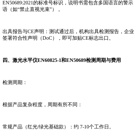
EN50689:2021的标准号标识，说明书需包含多国语言的警示
语（如“禁止直视光束”） 。
出具报告与CE声明：测试通过后，机构出具检测报告，企业
签署符合性声明（DoC），即可加贴CE标志出口。
四、激光水平仪EN60825-1和EN50689检测周期与费用
检测周期：
根据产品复杂程度，周期有所不同：
常规产品（红光/绿光基础款）：约 7-10个工作日。