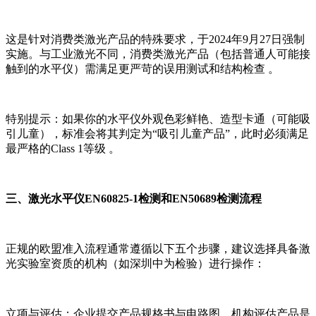
这是针对消费类激光产品的特殊要求，于2024年9月27日强制
实施。与工业激光不同，消费类激光产品（包括普通人可能接
触到的水平仪）需满足更严苛的误用测试和结构检查 。
特别提示：如果你的水平仪外观色彩鲜艳、造型卡通（可能吸
引儿童），标准会将其判定为“吸引儿童产品”，此时必须满足
最严格的Class 1等级 。
三、激光水平仪EN60825-1检测和EN50689检测流程
正规的欧盟准入流程通常遵循以下五个步骤，建议选择具备激
光实验室资质的机构（如深圳中为检验）进行操作：
立项与评估：企业提交产品规格书与电路图，机构评估产品是