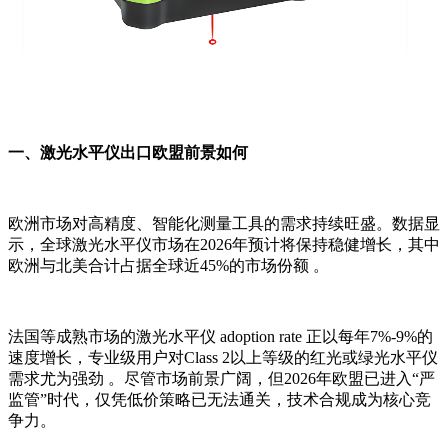
一、激光水平仪出口欧盟前景如何
欧洲市场对高精度、智能化测量工具的需求持续旺盛。数据显
示，全球激光水平仪市场在2026年预计将保持稳健增长，其中
欧洲与北美合计占据全球近45%的市场份额 。
法国等成熟市场的激光水平仪 adoption rate 正以每年7%-9%的
速度增长，专业级用户对Class 2以上等级的红光或绿光水平仪
需求尤为强劲 。尽管市场前景广阔，但2026年欧盟已进入“严
监管”时代，仅凭低价策略已无法通关，技术合规成为核心竞
争力。