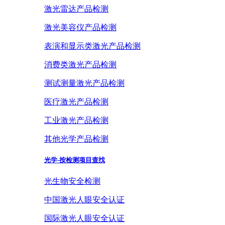
激光雷达产品检测
激光美容仪产品检测
表演和显示类激光产品检测
消费类激光产品检测
测试测量激光产品检测
医疗激光产品检测
工业激光产品检测
其他光学产品检测
光学-按检测项目查找
光生物安全检测
中国激光人眼安全认证
国际激光人眼安全认证