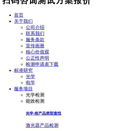
首页
关于我们
公司介绍
联系我们
服务条款
宣传画册
核心价值观
公正性声明
检测申请表下载
标准研究
光学
电学
服务项目
光学检测
能效检测
光学-按产品类型查找
激光器产品检测