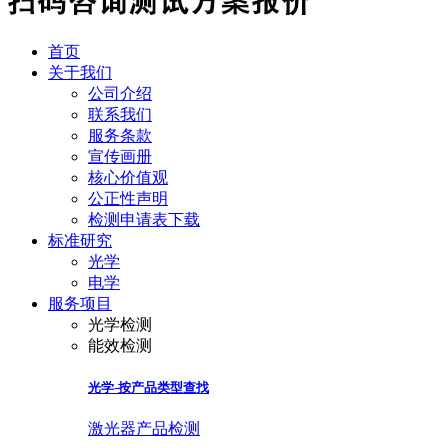
首页
关于我们
公司介绍
联系我们
服务条款
宣传画册
核心价值观
公正性声明
检测申请表下载
标准研究
光学
电学
服务项目
光学检测
能效检测
光学-按产品类型查找
激光器产品检测