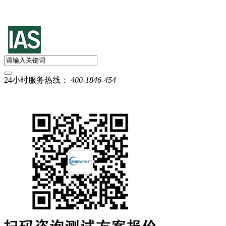
24小时服务热线：
400-1846-454