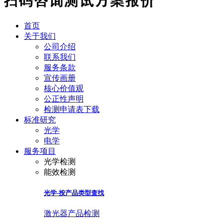
首页
关于我们
公司介绍
联系我们
服务条款
宣传画册
核心价值观
公正性声明
检测申请表下载
标准研究
光学
电学
服务项目
光学检测
能效检测
光学-按产品类型查找
激光器产品检测