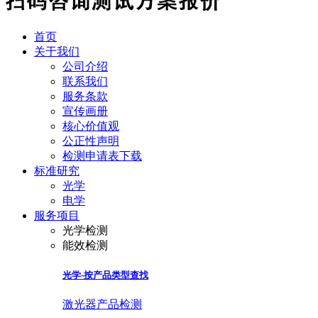
首页
关于我们
公司介绍
联系我们
服务条款
宣传画册
核心价值观
公正性声明
检测申请表下载
标准研究
光学
电学
服务项目
光学检测
能效检测
光学-按产品类型查找
激光器产品检测