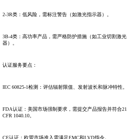
2-3R类：低风险，需标注警告（如激光指示器）。
3B-4类：高功率产品，需严格防护措施（如工业切割激光
器）。
认证服务要点：
IEC 60825-1检测：评估辐射限值、发射波长和脉冲特性。
FDA认证：美国市场强制要求，需提交产品报告并符合21
CFR 1040.10。
CE认证：欧盟市场准入需满足EMC和LVD指令。