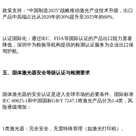
政策支持：“中国制造2025”战略推动激光产业技术升级，出口
产品中高端占比从2020年的30%提升至2025年的60%。
认证国际化：通过IEC、FDA等国际认证的产品出口阻力显著
降低，深圳中为检验等机构提供的检测认证服务为企业出口保
驾护航。
五、固体激光器安全等级认证与检测要求
固体激光器的安全认证是进入全球市场的必要条件。国际标准
IEC 60825-1和中国国标GB/T 7247.1将激光产品分为1-4类，风
险逐级增加：
1类激光器：完全安全，无需特殊管理（如激光打印机）。