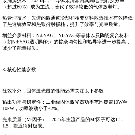
泵浦源技术：2025年，半导体泵浦源因其高电-光转换效率
（超过60%）成为主流，替代了效率较低的气体放电灯。
热管理技术：先进的微通道冷却和相变材料散热技术有效降低
了热透镜效应和热致衍射损耗，提升了效率与光束质量。
增益介质材料：Nd:YAG、Yb:YAG等晶体以及陶瓷复合材料
（如Nd:YAG透明陶瓷）的掺杂均匀性和热导率进一步提高，
减少了能量损失。
3. 核心性能参数
除效率外，固体激光器的性能还需关注以下参数：
输出功率与稳定性：工业级固体激光器功率范围覆盖10W至
10kW，功率波动小于±2%。
光束质量（M²因子）：2025年主流产品的M²因子可达1.1-
1.5，接近衍射极限。