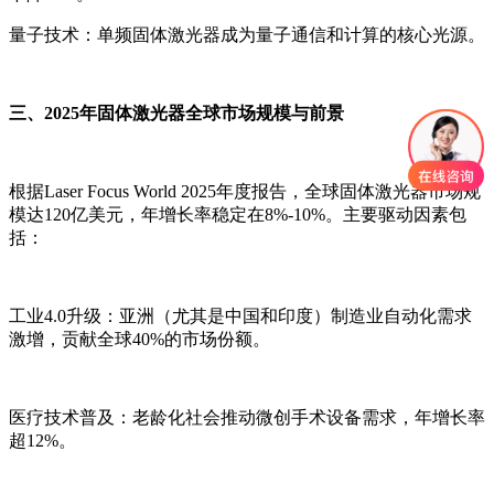
量子技术：单频固体激光器成为量子通信和计算的核心光源。
三、2025年固体激光器全球市场规模与前景
根据Laser Focus World 2025年度报告，全球固体激光器市场规
模达120亿美元，年增长率稳定在8%-10%。主要驱动因素包
括：
工业4.0升级：亚洲（尤其是中国和印度）制造业自动化需求
激增，贡献全球40%的市场份额。
医疗技术普及：老龄化社会推动微创手术设备需求，年增长率
超12%。