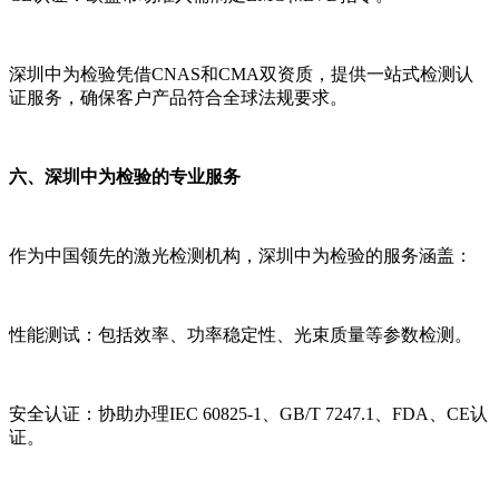
深圳中为检验凭借CNAS和CMA双资质，提供一站式检测认
证服务，确保客户产品符合全球法规要求。
六、深圳中为检验的专业服务
作为中国领先的激光检测机构，深圳中为检验的服务涵盖：
性能测试：包括效率、功率稳定性、光束质量等参数检测。
安全认证：协助办理IEC 60825-1、GB/T 7247.1、FDA、CE认
证。