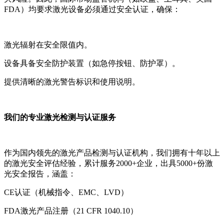
FDA）均要求激光设备必须通过安全认证，确保：
激光辐射在安全限值内。
设备具备安全防护装置（如急停按钮、防护罩）。
提供清晰的激光警告标识和使用说明。
我们的专业激光检测与认证服务
作为国内领先的激光产品检测与认证机构，我们拥有十年以上
的激光安全评估经验，累计服务2000+企业，出具5000+份激
光安全报告，涵盖：
CE认证（机械指令、EMC、LVD）
FDA激光产品注册（21 CFR 1040.10）