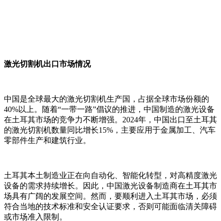
激光切割机出口市场情况
中国是全球最大的激光切割机生产国，占据全球市场份额的
40%以上。随着“一带一路”倡议的推进，中国制造的激光设备
在土耳其市场的竞争力不断增强。2024年，中国出口至土耳其
的激光切割机数量同比增长15%，主要应用于金属加工、汽车
零部件生产和建筑行业。
土耳其本土制造业正在向自动化、智能化转型，对高精度激光
设备的需求持续增长。因此，中国激光设备制造商在土耳其市
场具有广阔的发展空间。然而，要顺利进入土耳其市场，必须
符合当地的技术标准和安全认证要求，否则可能面临清关障碍
或市场准入限制。