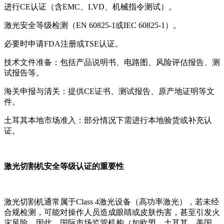
进行CE认证（含EMC、LVD、机械指令测试）。
激光安全等级检测（EN 60825-1或IEC 60825-1）。
必要时申请FDA注册或TSE认证。
技术文件准备：包括产品说明书、电路图、风险评估报告、测
试报告等。
海关申报与清关：提供CE证书、测试报告、原产地证明等文
件。
土耳其本地市场准入：部分情况下需进行本地验货或补充认
证。
激光切割机安全等级认证的重要性
激光切割机通常属于Class 4激光设备（高功率激光），若未经
合规检测，可能对操作人员造成眼睛或皮肤伤害，甚至引发火
灾风险。因此，国际市场监管机构（如欧盟、土耳其、美国