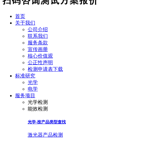
首页
关于我们
公司介绍
联系我们
服务条款
宣传画册
核心价值观
公正性声明
检测申请表下载
标准研究
光学
电学
服务项目
光学检测
能效检测
光学-按产品类型查找
激光器产品检测